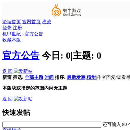
论坛首页
官网首页
收藏
登录
注册
机甲世纪
›
官方公告
收藏本版
官方公告
今日:
0
|
主题:
0
返 回
新窗
筛选:
全部主题
时间
排序:
最后发表
|
精华
|
作者
回复/查看
本版块或指定的范围内尚无主题
返 回
快速发帖
还可输入
80