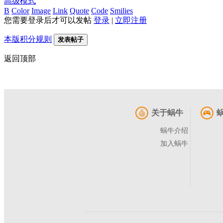
高级模式
B
Color
Image
Link
Quote
Code
Smilies
您需要登录后才可以发帖
登录
|
立即注册
本版积分规则
发表帖子
返回顶部
关于蜗牛
蜗牛介绍
加入蜗牛