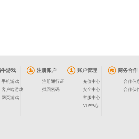
蜗牛游戏
注册账户
账户管理
商务合作
手机游戏
注册通行证
充值中心
合作信
客户端游戏
找回密码
安全中心
合作伙
网页游戏
客服中心
VIP中心