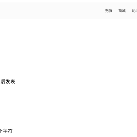
充值
商城
论
最后发表
个字符